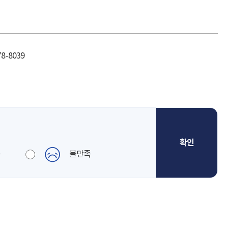
78-8039
통
불만족