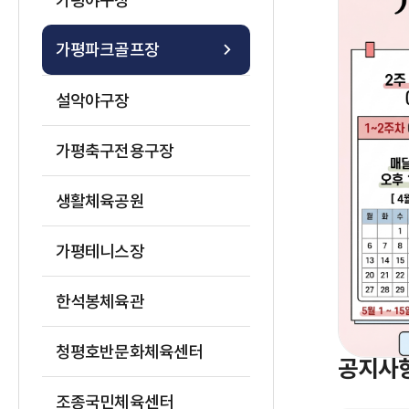
가평야구장
가평파크골프장
설악야구장
가평축구전용구장
생활체육공원
가평테니스장
한석봉체육관
청평호반문화체육센터
공지사
조종국민체육센터