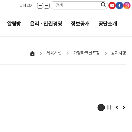
유튜브로
페이스
인
글자크기
글자크게
글자작게
공유하기
공유하
공
보기
보기
검색버튼
알림방
윤리 · 인권경영
정보공개
공단소개
홈으로
체육시설
가평파크골프장
공지사항
메인배너
메인배너
메인배
슬라이드
슬라이드
슬라이
멈춤
이전
다음