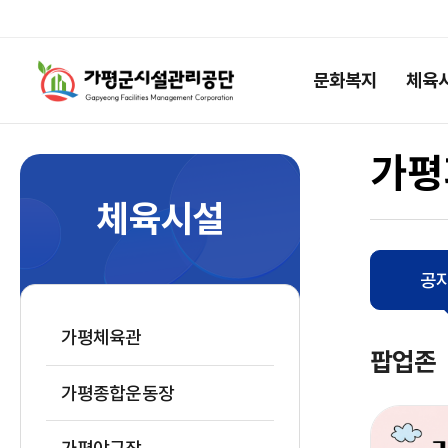
공통
가평군시설관리공단
메뉴
문화복지
체육
로고
영역
가평
체육시설
공
가평체육관
팝업존
가평종합운동장