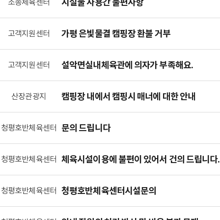
시설물 사용간 불편사항
조종체육센터
가평 은빛물결 캠핑장 환불 거부
고객지원센터
설악면실내체육관에 의자가 부족해요.
고객지원센터
캠핑장 내에서 캠핑시 매너에 대한 안내
산장관광지
문의 드립니다
청평호반체육센터
체육시설이용에 불편이 있어서 건의 드립니다.
청평호반체육센터
청평호반체육센터시설문의
청평호반체육센터