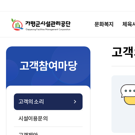
공통
가평군시설관리공단
메뉴
문화복지
체육
로고
영역
고객
고객참여마당
고객의 소리
시설이용문의