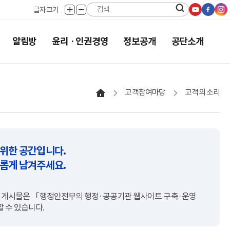
유튜브로
페이스
인
글자크기
글자크게
글자작게
공유하기
공유하
공
보기
보기
검색버튼
알림방
윤리 · 인권경영
정보공개
공단소개
홈으로
고객참여마당
고객의 소리
 위한 공간입니다.
유롭게 남겨주세요.
절한 게시물은 「행정안전부의 행정·공공기관 웹사이트 구축·운영
 수 있습니다.