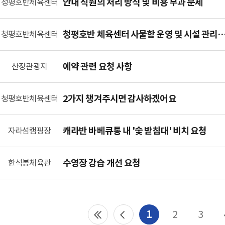
안내 직원의 처리 방식 및 비용 부과 문제
청평호반체육센터
청평호반 체육센터 사물함 운영 및 시설 관리
청평호반체육센터
대한 개선 요청
에약 관련 요청 사항
산장관광지
2가지 챙겨주시면 감사하겠어요
청평호반체육센터
캐라반 바베큐통 내 '숯 받침대' 비치 요청
자라섬캠핑장
수영장 강습 개선 요청
한석봉체육관
1
2
3
처음으로
이전으로