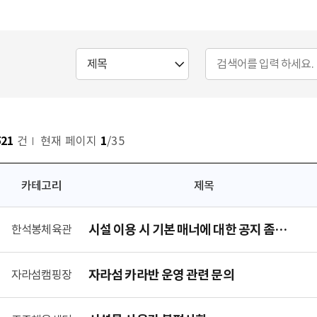
521
건
현재 페이지
1
/35
카테고리
제목
시설 이용 시 기본 매너에 대한 공지 좀
한석봉체육관
해주세요
자라섬 카라반 운영 관련 문의
자라섬캠핑장