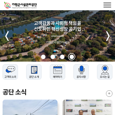
가평군시설관리공단
로고
전체메
가평군시설관리공단
열기
고객감동과 사회적 책임을
선도하는 혁신성장 공기업
메인배너
슬라이드
이전
가평군시설관리공단
고객의 소리
공단 소개
예약하기
공지사항
오시는 길
공단 소식
공단소
더보기