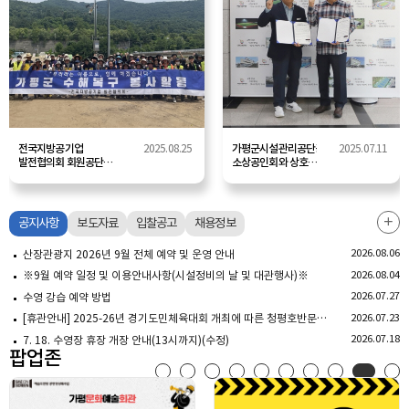
전국지방공기업
2025.08.25
가평군시설관리공단공단-
2025.07.11
발전협의회 회원공단과
소상공인회와 상호
연대한
협력 협약 체결
가평군시설관리공단
(2025.05.12.)
산장관광지 복구활동
전개
공지사항
보도자료
입찰공고
채용정보
공지사
더보기
2026.08.06
산장관광지 2026년 9월 전체 예약 및 운영 안내
2026.08.04
※9월 예약 일정 및 이용안내사항(시설정비의 날 및 대관행사)※
2026.07.27
수영 강습 예약 방법
2026.07.23
[휴관안내] 2025-26년 경기도민체육대회 개최에 따른 청평호반문화체육센터 대회 일정 및 휴관 안내
2026.07.18
7. 18. 수영장 휴장 개장 안내(13시까지)(수정)
팝업존