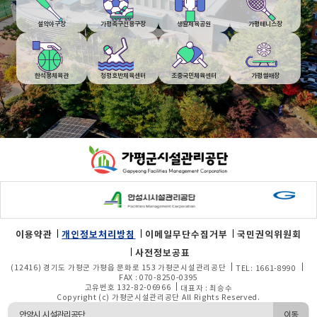
설악야구장
가평축구전용구장
생활체육공원
가평테니스장
한석봉체육관
청평호반체육센터
조중국민체육센터
가평썰매장
푸터
영역
이용약관
개인정보처리방침
이메일무단수집거부
국민권익위원회
사전정보공표
(12416) 경기도 가평군 가평읍 문화로 153 가평군시설관리공단
TEL: 1661-8990
FAX : 070-8250-0395
고유번호 132-82-06966
대표자 : 최승수
Copyright (c) 가평군시설관리공단 All Rights Reserved.
이동