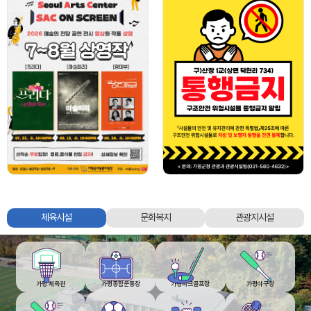
가평군시설관리공단
체육시설
문화복지
관광지시설
체육시설,
문화복지,
관광지시설
탭
영역
가평 체육관
가평종합운동장
가평파크골프장
가평야구장